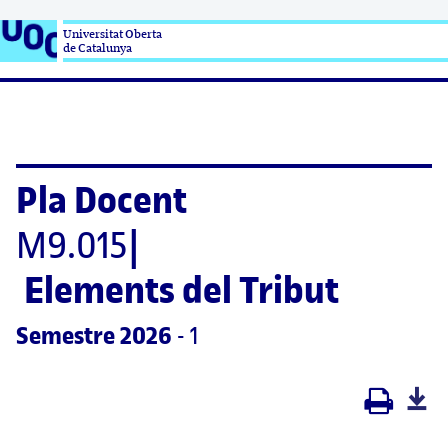
Universitat Oberta

de Catalunya
Pla Docent
M9.015
|
Elements del Tribut
Semestre
 2026
 - 1