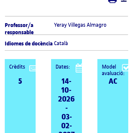
Professor/a
Yeray Villegas Almagro 
responsable
Idiomes de docència
Català
Crèdits
Dates:
Model
avaluació:
5
14-
AC
10-
2026
-
03-
02-