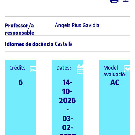
Professor/a
Àngels Rius Gavidia 
responsable
Idiomes de docència
Castellà
Crèdits
Dates:
Model
avaluació:
6
14-
AC
10-
2026
-
03-
02-