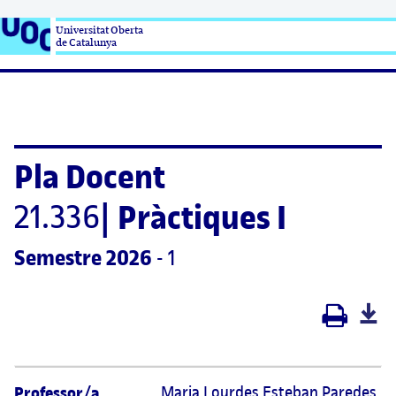
Universitat Oberta

de Catalunya
Pla Docent
21.336
|
Pràctiques I 
Semestre
 2026
 - 1
Professor/a
Maria Lourdes Esteban Paredes 