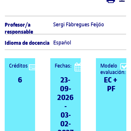
Profesor/a
Sergi Fàbregues Feijóo 
responsable
Idioma de docencia
Español
Créditos
Fechas:
Modelo
evaluación:
6
23-
EC + 
09-
PF
2026
-
03-
02-