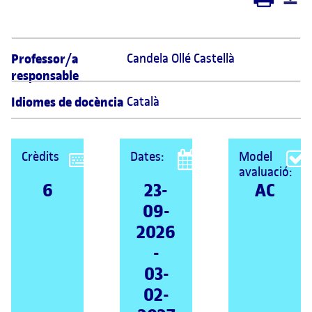
Professor/a
Candela Ollé Castellà 
responsable
Idiomes de docència
Català
Crèdits
Dates:
Model
avaluació:
6
23-
AC
09-
2026
-
03-
02-