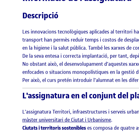
Descripció
Les innovacions tecnològiques aplicades al territori h
transport han permès reduir temps i costos de desplaç
en la higiene i la salut pública. També les xarxes de 
De la seva entesa i correcta implantació, per tant, dep
No obstant això, el desenvolupament d'aquestes xarxes
enfocades o situacions monopolístiques en la gestió 
Per això, el curs pretén introduir l'alumnat en les dife
L'assignatura en el conjunt del pl
L'assignatura Territori, infraestructures i serveis urb
màster universitari de Ciutat i Urbanisme
.
Ciutats i territoris sostenibles
es composa de quatre as