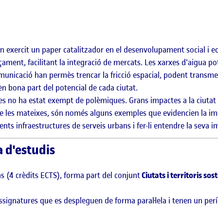
an exercit un paper catalitzador en el desenvolupament social i e
ament, facilitant la integració de mercats. Les xarxes d'aigua p
comunicació han permès trencar la fricció espacial, podent transme
èn bona part del potencial de cada ciutat.
 no ha estat exempt de polèmiques. Grans impactes a la ciutat i
de les mateixes, són només alguns exemples que evidencien la i
rents infraestructures de serveis urbans i fer-li entendre la seva i
a d'estudis
ans (4 crèdits ECTS), forma part del conjunt
Ciutats i territoris sos
signatures que es despleguen de forma paral·lela i tenen un per